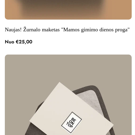
Atsisiųsdamas sutinku 
Norėdami gauti daugiau informacijos
Naujas! Žurnalo maketas "Mamos gimimo dienos proga"
duomenis rinkodaros tikslais. Patikri
Nuo €25,00