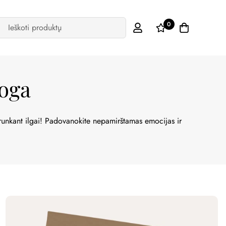
0
Ieškoti produktų
oga
trunkant ilgai! Padovanokite nepamirštamas emocijas ir