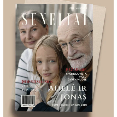
e
nemokamai!
i paruoštą maketą ir
iršelį susikurkite vos per
ISIŲSTI