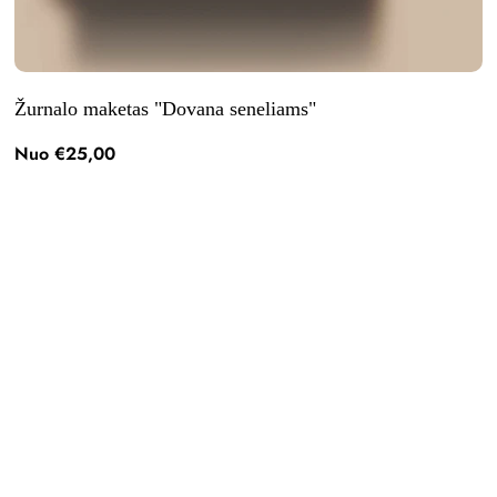
tapti prenumeratoriumi
 apie tai, kaip mes tvarkome jūsų
Žurnalo maketas "Dovana seneliams"
nkite mūsų "Privatumo politiką".
Nuo €25,00