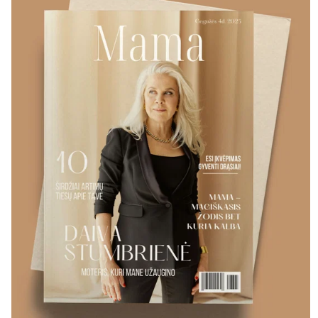
Išbandykit
Atsisiųskite mūsų pilna
personalizuotą žurnalo v
kelias minutes!
ATS