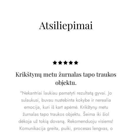
Atsiliepimai
Krikštynų metu žurnalas tapo traukos
objektu.
"Nekantriai laukiau pamatyti rezultatą gyvai. Jo
sulaukusi, buvau nustebinta kokybe ir nerealia
emocija, kuri iš kart apėmė. Krikštynų metu
žurnalas tapo traukos objektu. Šeima iki šiol
dėkoja už tokią dovaną. Rekomenduoju visiems!
Komunikacija greita, puiki, procesas lengvas, o