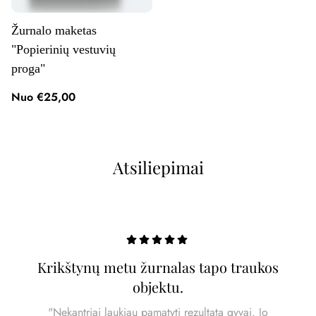
Žurnalo maketas
"Popierinių vestuvių
proga"
Nuo €25,00
Atsiliepimai
Krikštynų metu žurnalas tapo traukos
objektu.
"Nekantriai laukiau pamatyti rezultatą gyvai. Jo