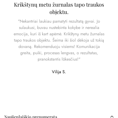
Krikštynų metu žurnalas tapo traukos
objektu.
"Nekantriai laukiau pamatyti rezultatą gyvai. Jo
sulaukusi, buvau nustebinta kokybe ir nerealia
emocija, kuri iš kart apėmė. Krikštynų metu žurnalas
tapo traukos objektu. Šeima iki šiol dėkoja už tokią
dovaną. Rekomenduoju visiems! Komunikacija
greita, puiki, procesas lengvas, o rezultatas,
pranokstantis lūkesčius!"
Vilija S.
Naujienlaiškio prenumerata