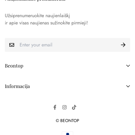
Užsiprenumeruokite naujienlaiškį
ir apie visas naujienas sužinokite pirmieji!
Beontop
Žurnalų maketai
Informacija
Individualūs užsakymai
Atsiliepimai
Žurnalų pristatymas
D.U.K
Atsiskaitymo būdai
© BEONTOP
Kontaktai
Grąžinimo politika
Apie
Privatumo politika