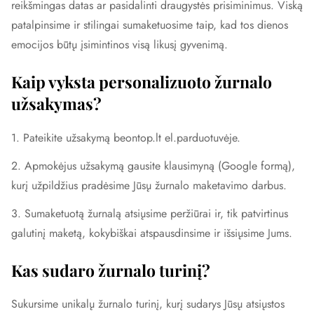
reikšmingas datas ar pasidalinti draugystės prisiminimus. Viską
patalpinsime ir stilingai sumaketuosime taip, kad tos dienos
emocijos būtų įsimintinos visą likusį gyvenimą.
Kaip vyksta personalizuoto žurnalo
užsakymas?
1. Pateikite užsakymą beontop.lt el.parduotuvėje.
2. Apmokėjus užsakymą gausite klausimyną (Google formą),
kurį užpildžius pradėsime Jūsų žurnalo maketavimo darbus.
3. Sumaketuotą žurnalą atsiųsime peržiūrai ir, tik patvirtinus
galutinį maketą, kokybiškai atspausdinsime ir išsiųsime Jums.
Kas sudaro žurnalo turinį?
Sukursime unikalų žurnalo turinį, kurį sudarys Jūsų atsiųstos