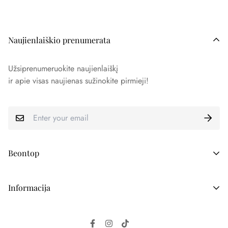
Naujienlaiškio prenumerata
Užsiprenumeruokite naujienlaiškį
ir apie visas naujienas sužinokite pirmieji!
Beontop
Žurnalų maketai
Informacija
Individualūs užsakymai
Atsiliepimai
Žurnalų pristatymas