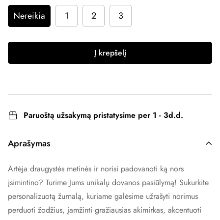
Nereikia
1
2
3
Į krepšelį
Paruoštą užsakymą pristatysime per 1 - 3d.d.
Aprašymas
Artėja draugystės metinės ir norisi padovanoti ką nors
įsimintino? Turime Jums unikalų dovanos pasiūlymą! Sukurkite
personalizuotą žurnalą, kuriame galėsime užrašyti norimus
perduoti žodžius, įamžinti gražiausias akimirkas, akcentuoti