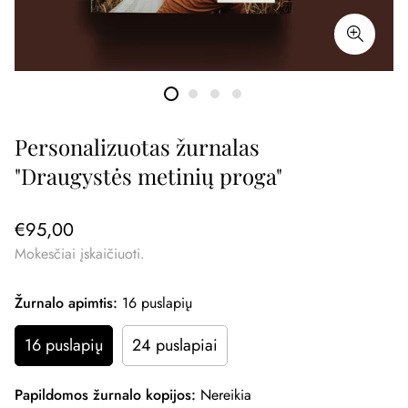
Personalizuotas žurnalas
"Draugystės metinių proga"
€95,00
Mokesčiai įskaičiuoti.
Žurnalo apimtis:
16 puslapių
16 puslapių
24 puslapiai
Papildomos žurnalo kopijos:
Nereikia