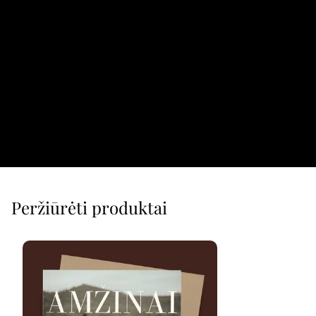
Peržiūrėti produktai
Mute
Settings