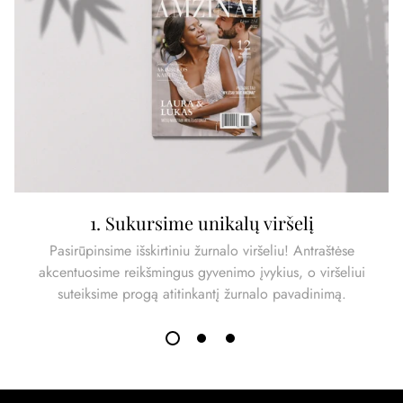
Pasirūpinsime, kad dovana greitai pasiektų adresatą!
1. Sukursime unikalų viršelį
Pasirūpinsime išskirtiniu žurnalo viršeliu! Antraštėse
akcentuosime reikšmingus gyvenimo įvykius, o viršeliui
suteiksime progą atitinkantį žurnalo pavadinimą.