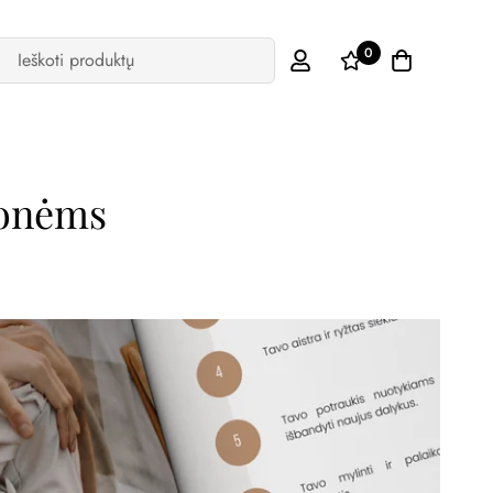
0
Ieškoti produktų
monėms