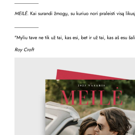
__________
MEILĖ
.
Kai surandi žmogų, su kuriuo nori praleisti visą li
__________
"Myliu tave ne tik už tai, kas esi, bet ir už tai, kas aš esu ša
Roy Croft
Išbandykit
Atsisiųskite mūsų pilna
personalizuotą žurnalo v
kelias minutes!