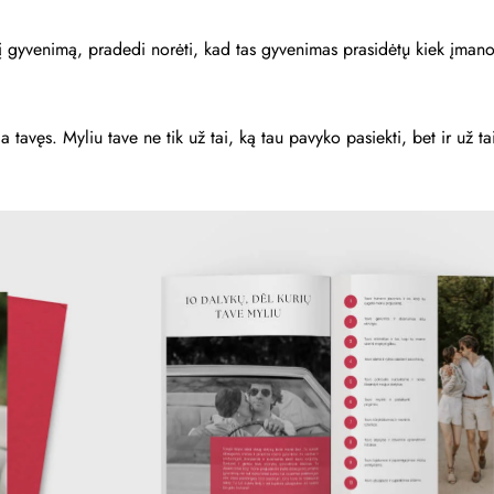
kusį gyvenimą, pradedi norėti, kad tas gyvenimas prasidėtų kiek įma
lia tavęs. Myliu tave ne tik už tai, ką tau pavyko pasiekti, bet ir už t
e
nemokamai!
i paruoštą maketą ir
iršelį susikurkite vos per