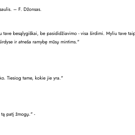
asaulis. – F. Džonsas.
iu tave besąlygiškai, be pasididžiavimo - visa širdimi. Myliu tave 
ų širdyse ir atneša ramybę mūsų mintims."
o. Tiesiog tame, kokie jie yra."
 tą patį žmogų." -