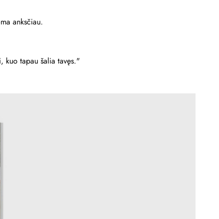
noma anksčiau.
ai, kuo tapau šalia tavęs."