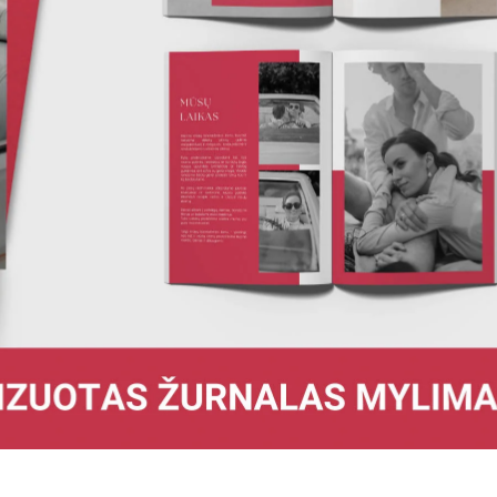
ISIŲSTI
tapti prenumeratoriumi
 apie tai, kaip mes tvarkome jūsų
nkite mūsų "Privatumo politiką".