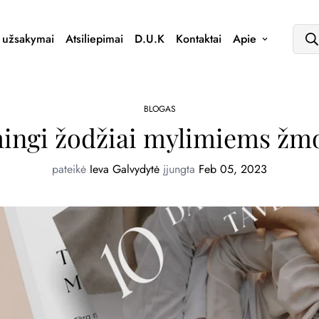
s užsakymai
Atsiliepimai
D.U.K
Kontaktai
Apie
BLOGAS
ingi žodžiai mylimiems ž
pateikė
Ieva Galvydytė
įjungta
Feb 05, 2023