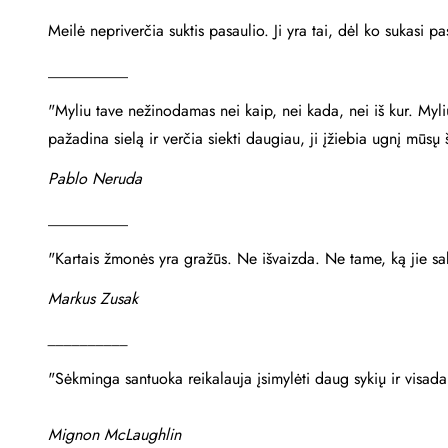
Meilė nepriverčia suktis pasaulio. Ji yra tai, dėl ko sukasi p
__________
"Myliu tave nežinodamas nei kaip, nei kada, nei iš kur. Myl
pažadina sielą ir verčia siekti daugiau, ji įžiebia ugnį mūs
Pablo Neruda
__________
"Kartais žmonės yra gražūs. Ne išvaizda. Ne tame, ką jie sak
Markus Zusak
__________
"Sėkminga santuoka reikalauja įsimylėti daug sykių ir visada
Mignon McLaughlin