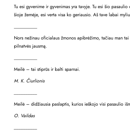
Tu esi gyvenime ir gyvenimas yra tavyje. Tu esi šio pasaulio 
šioje žemėje, esi verta visa ko geriausio. Aš tave labai myliu
__________
Nors nežinau oficialaus žmonos apibrėžimo, tačiau man tai y
pilnatvės jausmą.
__________
Meilė – tai stiprūs ir balti sparnai.
M. K. Čiurlionis
__________
Meilė – didžiausia paslaptis, kurios ieškojo visi pasaulio išm
O. Vaildas
__________