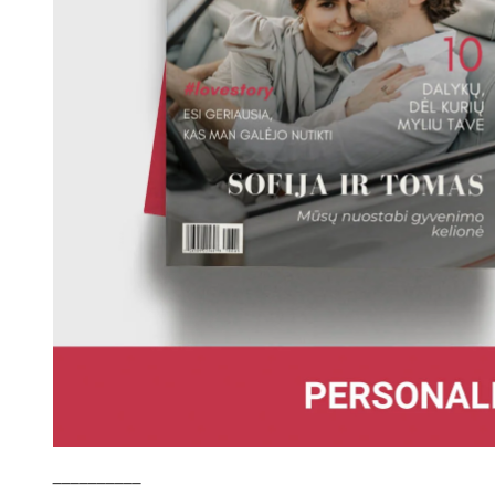
ATS
Atsisiųsdamas sutinku 
Norėdami gauti daugiau informacijos
duomenis rinkodaros tikslais. Patikri
__________