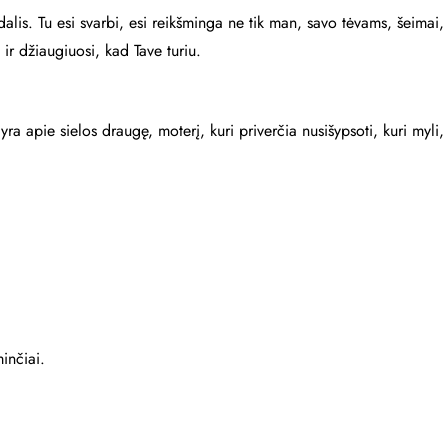
dalis. Tu esi svarbi, esi reikšminga ne tik man, savo tėvams, šeimai,
 ir džiaugiuosi, kad Tave turiu.
ra apie sielos draugę, moterį, kuri priverčia nusišypsoti, kuri myl
inčiai.