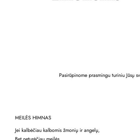
Pasirūpinome prasmingu turiniu Jūsų sv
MEILĖS HIMNAS
Jei kalbėčiau kalbomis žmonių ir angelų,
Bet neturėčiau meilės,