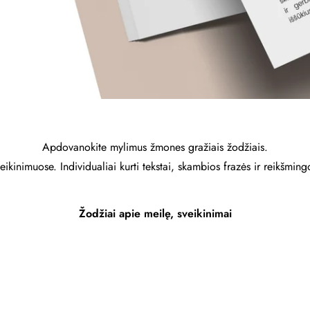
Apdovanokite mylimus žmones gražiais žodžiais.
eikinimuose. Individualiai kurti tekstai, skambios frazės ir reikšmi
Žodžiai apie meilę, sveikinimai